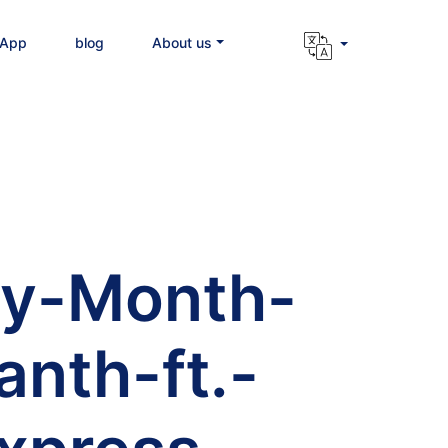
 App
blog
About us
ay-Month-
nth-ft.-