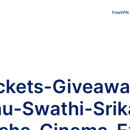
FreeVPN
ickets-Giveaw
u-Swathi-Srika