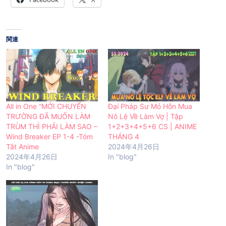
関連
All in One “MỚI CHUYỂN
Đại Pháp Sư Mỏ Hỗn Mua
TRƯỜNG ĐÃ MUỐN LÀM
Nô Lệ Về Làm Vợ | Tập
TRÙM THÌ PHẢI LÀM SAO –
1+2+3+4+5+6 CS | ANIME
Wind Breaker EP 1-4 -Tóm
THÁNG 4
Tắt Anime
2024年4月26日
2024年4月26日
In "blog"
In "blog"