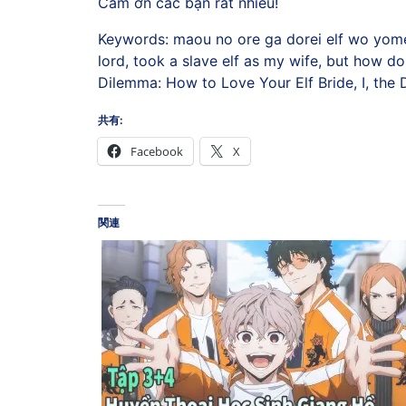
Cảm ơn các bạn rất nhiều!
Keywords: maou no ore ga dorei elf wo yome 
lord, took a slave elf as my wife, but how 
Dilemma: How to Love Your Elf Bride, I, the
共有:
Facebook
X
関連