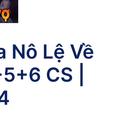
 Nô Lệ Về
+5+6 CS |
4