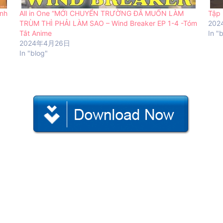
inh
All in One “MỚI CHUYỂN TRƯỜNG ĐÃ MUỐN LÀM
Tập 
TRÙM THÌ PHẢI LÀM SAO – Wind Breaker EP 1-4 -Tóm
20
Tắt Anime
In "
2024年4月26日
In "blog"