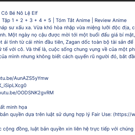
 Cô Bé Nô Lệ Elf
Tập 1 + 2 + 3 + 4 + 5 | Tóm Tắt Anime | Review Anime
pháp sư xấu xa. Vừa khó hòa nhập vừa miệng lưỡi độc địa,
h. Một ngày nọ cậu được mời tới một buổi đấu giá bí mật,
ét ái tình từ cái nhìn đầu tiên, Zagan dốc toàn bộ tài sản 
ử tế với cô. Và thế là, cuộc sống chung vụng về của một p
của mình nhưng không biết cách quyến rũ người đó, bắt đầ
youtu.be/AunAZS5yYmw
/X_iSipLXcg0
//youtu.be/OODSNK2gvRM
hất minh họa
bản quyền dựa trên luật sử dụng hợp lý Fair Use: (https://
cộng đồng, luật bản quyền xin liên hệ trực tiếp với chúng 