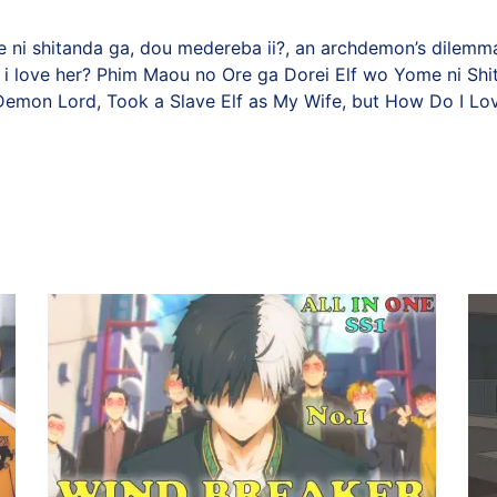
ni shitanda ga, dou medereba ii?, an archdemon’s dilemma:
do i love her? Phim Maou no Ore ga Dorei Elf wo Yome ni S
 Demon Lord, Took a Slave Elf as My Wife, but How Do I Lo