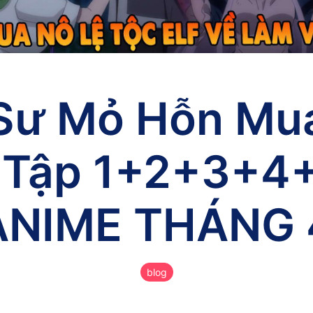
 Sư Mỏ Hỗn Mua
 Tập 1+2+3+4
ANIME THÁNG 
blog