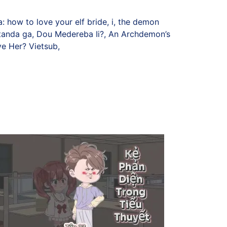
 how to love your elf bride, i, the demon
hitanda ga, Dou Medereba Ii?, An Archdemon’s
ve Her? Vietsub,