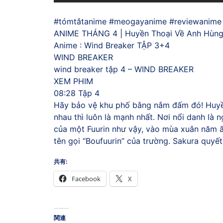
#tómtắtanime #meogayanime #reviewanime
ANIME THÁNG 4 | Huyền Thoại Về Anh Hùng
Anime : Wind Breaker TẬP 3+4
WIND BREAKER
wind breaker tập 4 – WIND BREAKER
XEM PHIM
08:28 Tập 4
Hãy bảo vệ khu phố bằng nắm đấm đó! Huyền 
nhau thì luôn là mạnh nhất. Nơi nổi danh là
của một Fuurin như vậy, vào mùa xuân năm ấ
tên gọi “Boufuurin” của trường. Sakura quyết
共有:
Facebook
X
関連