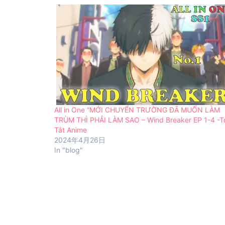
All in One “MỚI CHUYỂN TRƯỜNG ĐÃ MUỐN LÀM
TRÙM THÌ PHẢI LÀM SAO – Wind Breaker EP 1-4 -
Tắt Anime
2024年4月26日
In "blog"