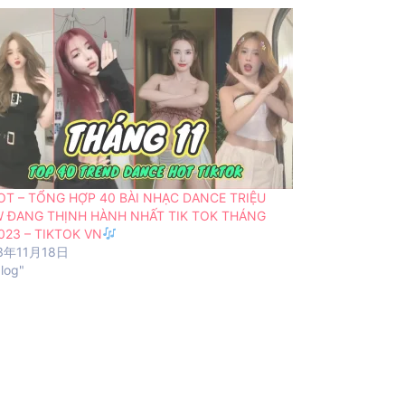
OT – TỔNG HỢP 40 BÀI NHẠC DANCE TRIỆU
W ĐANG THỊNH HÀNH NHẤT TIK TOK THÁNG
023 – TIKTOK VN
3年11月18日
blog"