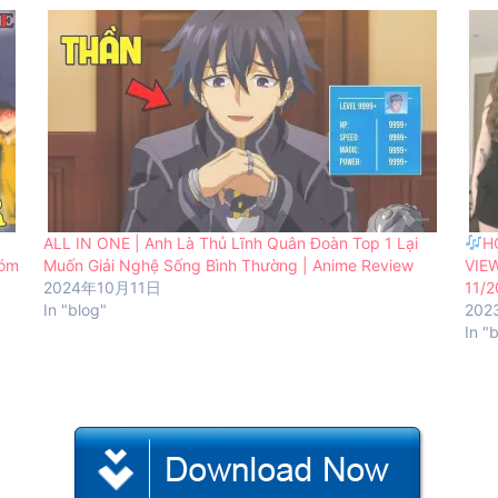
ALL IN ONE | Anh Là Thủ Lĩnh Quân Đoàn Top 1 Lại
H
Tóm
Muốn Giải Nghệ Sống Bình Thường | Anime Review
VIE
2024年10月11日
11/2
In "blog"
202
In "