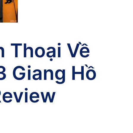
 Thoại Về
3 Giang Hồ
Review