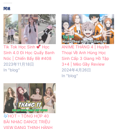
関連
Tik Tok Học Sinh
Học
ANIME THÁNG 4 | Huyền
Sinh 4.0 Đi Học Quẩy Banh
Thoại Về Anh Hùng Học
Nóc | Chiến Bấy Bề #408
Sinh Cấp 3 Giang Hồ Tập
2023年11月18日
3+4 | Mèo Gầy Review
In "blog"
2024年4月26日
In "blog"
HOT – TỔNG HỢP 40
BÀI NHẠC DANCE TRIỆU
VIEW ĐANG THỊNH HÀNH