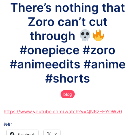
There’s nothing that
Zoro can’t cut
through
#onepiece #zoro
#animeedits #anime
#shorts
blog
https://www.youtube.com/watch?v=QN6zFEYOWv0
共有:
Facebook
X